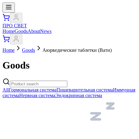
ПРО СВЕТ
Home
Goods
About
News
Home
Goods
Аюрведические таблетки (Вати)
Goods
All
Гормональная система
Пищеварительная система
Иммунная
система
Нервная система
Эндокринная система