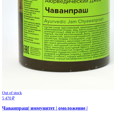
Out of stock
5 470
₽
Чаванпраш| иммунитет | омоложение |