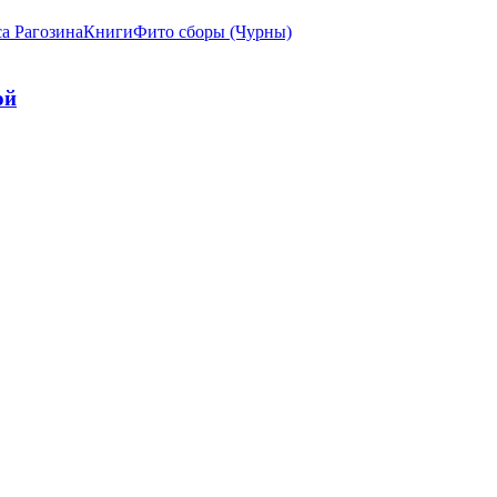
а Рагозина
Книги
Фито сборы (Чурны)
ой