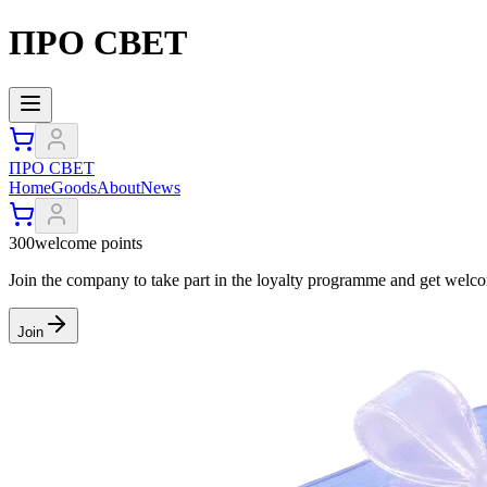
ПРО СВЕТ
ПРО СВЕТ
Home
Goods
About
News
300
welcome points
Join the company to take part in the loyalty programme and get welco
Join