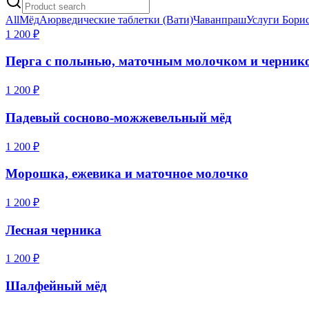
All
Мёд
Аюрведические таблетки (Вати)
Чаванпраш
Услуги Борис
1 200
₽
Перга с полынью, маточным молочком и черник
1 200
₽
Падевый сосново-можжевельный мёд
1 200
₽
Морошка, ежевика и маточное молочко
1 200
₽
Лесная черника
1 200
₽
Шалфейный мёд