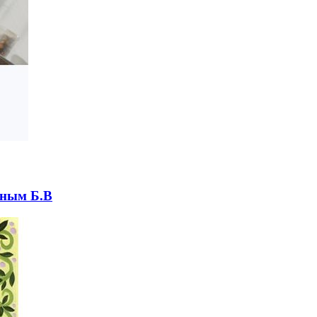
иным Б.В